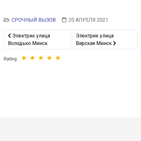
СРОЧНЫЙ ВЫЗОВ
20 АПРЕЛЯ 2021
Предыдущий: Электрик улица Володько Минск
Следующий: Электрик улиц
Электрик улица
Электрик улица
Володько Минск
Вирская Минск
Rating: