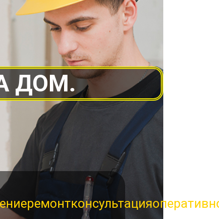
А ДОМ.
ение
ремонт
консультация
оперативн