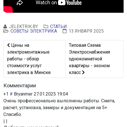
JELEKTRIK.BY
СТАТЬИ
СОВЕТЫ ЭЛЕКТРИКА
13 ЯНВАРЯ 2025
Предыдущий: Цены на электромонтажные работы - обзо
Следующий: Типовая Схема
Цены на
Типовая Схема
электромонтажные
Электроснабжения
работы - обзор
однокомнатной
стоимости услуг
квартиры - эконом
электрика в Минске
класс
Комментарии
+1
#
Bryanmer
27.01.2025 19:04
Очень профессионально выполнены работы. Смета,
расчет, установка, замеры и документация на 5+.
Спасибо.
|
|