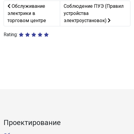
Предыдущий: Обслуживание электрики в торговом це
Следующий: Соблюдение ПУЭ (
Обслуживание
Соблюдение ПУЭ (Правил
электрики в
устройства
торговом центре
электроустановок)
Rating:
Проектирование