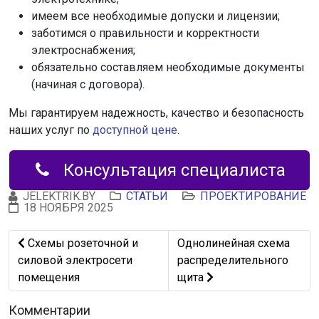
имеем все необходимые допуски и лицензии;
заботимся о правильности и корректности
электроснабжения;
обязательно составляем необходимые документы
(начиная с договора).
Мы гарантируем надежность, качество и безопасность
наших услуг по
доступной цене
.
Консультация специалиста
JELEKTRIK.BY
СТАТЬИ
ПРОЕКТИРОВАНИЕ
18 НОЯБРЯ 2025
Предыдущий: Cхемы розеточной и силовой электросе
Следующий: Однолинейная
Cхемы розеточной и
Однолинейная схема
силовой электросети
распределительного
помещения
щита
Комментарии