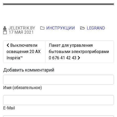
JELEKTRIK.BY
ИНСТРУКЦИИ
LEGRAND
17 МАЯ 2021
Предыдущий: Выключатели освещения 20 AX Inspiria™
Следующий: Пакет для управлени
Выключатели
Пакет для управления
освещения 20 AX
бытовыми электроприборами
Inspiria™
0 676 41 42 43
Добавить комментарий
Имя (обязательное)
E-Mail