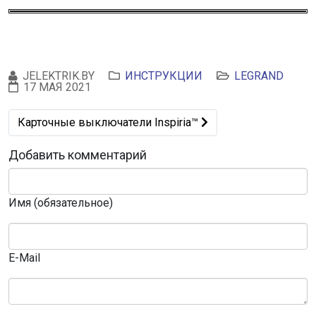
JELEKTRIK.BY
ИНСТРУКЦИИ
LEGRAND
17 МАЯ 2021
Следующий: Карточные выключатели Inspiria™
Карточные выключатели Inspiria™
Добавить комментарий
Имя (обязательное)
E-Mail