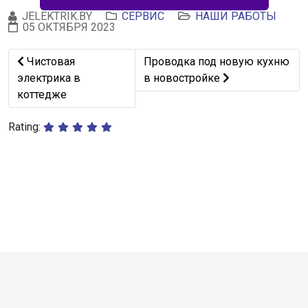
JELEKTRIK.BY
СЕРВИС
НАШИ РАБОТЫ
05 ОКТЯБРЯ 2023
Предыдущий: Чистовая электрика в коттедже
Следующий: Проводка под нов
Чистовая
Проводка под новую кухню
электрика в
в новостройке
коттедже
Rating: