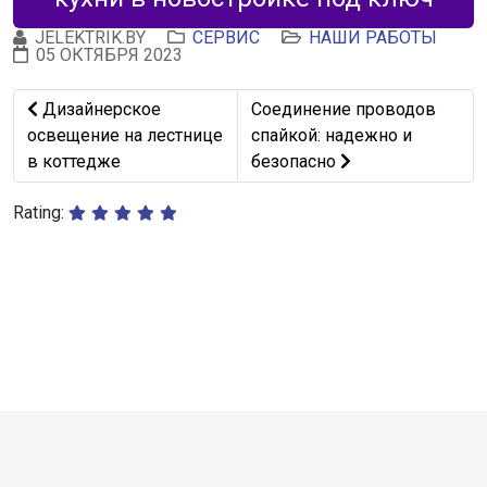
JELEKTRIK.BY
СЕРВИС
НАШИ РАБОТЫ
05 ОКТЯБРЯ 2023
Предыдущий: Дизайнерское освещение на лестнице в 
Следующий: Соединение про
Дизайнерское
Соединение проводов
освещение на лестнице
спайкой: надежно и
в коттедже
безопасно
Rating: