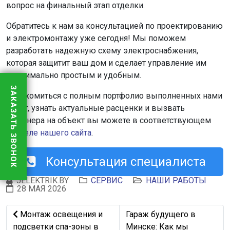
вопрос на финальный этап отделки.
Обратитесь к нам за консультацией по проектированию
и электромонтажу уже сегодня! Мы поможем
разработать надежную схему электроснабжения,
которая защитит ваш дом и сделает управление им
максимально простым и удобным.
ЗАКАЗАТЬ ЗВОНОК
Ознакомиться с полным портфолио выполненных нами
работ, узнать актуальные расценки и вызвать
инженера на объект вы можете в соответствующем
разделе нашего сайта
.
Консультация специалиста
JELEKTRIK.BY
СЕРВИС
НАШИ РАБОТЫ
28 МАЯ 2026
Предыдущий: Монтаж освещения и подсветки спа-зоны 
Следующий: Гараж будущег
Монтаж освещения и
Гараж будущего в
подсветки спа-зоны в
Минске: Как мы