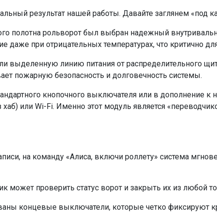
льный результат нашей работы. Давайте заглянем «под кап
ого полотна рольворот был выбран надежный внутривальн
е даже при отрицательных температурах, что критично дл
ли выделенную линию питания от распределительного щит
ает пожарную безопасность и долговечность системы.
тандартного кнопочного выключателя или в дополнение к 
з хаб) или Wi-Fi. Именно этот модуль является «переводч
аписи, на команду «Алиса, включи роллету» система мгнове
ик может проверить статус ворот и закрыть их из любой т
ованы концевые выключатели, которые четко фиксируют к