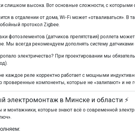
ки слишком высока. Вот основные сложности, с которыми 
ится в отдалении от дома, Wi-Fi может «отваливаться». В 
обойный протокол Zigbee.
овки фотоэлементов (датчиков препятствия) роллета може
е. Мы всегда рекомендуем дополнять систему датчиками 
 пропало электричество? При проектировании мы обязател
д).
не каждое реле корректно работает с мощными индуктив
о проверенные компоненты, которые не «залипают» и не г
й электромонтаж в Минске и области ⚡
 и монтажники, которые знают всё о современной электри
люч».
полняем: