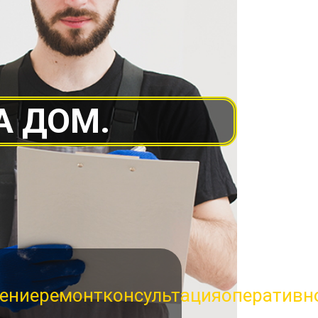
А ДОМ.
ение
ремонт
консультация
оперативн