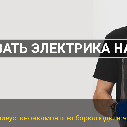
АТЬ ЭЛЕКТРИКА Н
ние
установка
монтаж
сборка
подключ