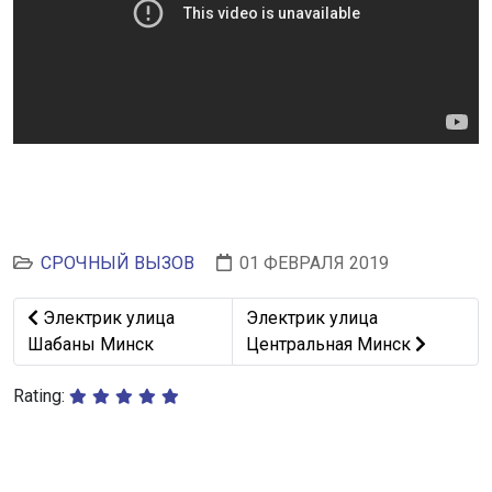
СРОЧНЫЙ ВЫЗОВ
01 ФЕВРАЛЯ 2019
Предыдущий: Электрик улица Шабаны Минск
Следующий: Электрик улица 
Электрик улица
Электрик улица
Шабаны Минск
Центральная Минск
Rating: