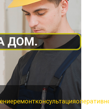
А ДОМ.
ение
ремонт
консультация
оперативн