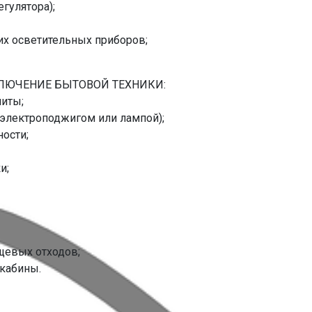
гулятора);
их осветительных приборов;
ЛЮЧЕНИЕ БЫТОВОЙ ТЕХНИКИ:
литы;
 электроподжигом или лампой);
ости;
и;
щевых отходов;
 кабины.