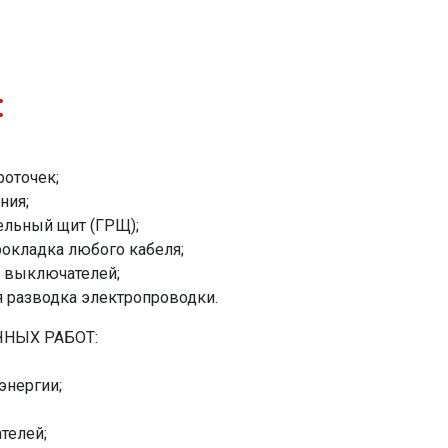
:
оточек;
ния;
ельный щит (ГРЩ);
рокладка любого кабеля;
и выключателей;
я разводка электропроводки.
НЫХ РАБОТ:
энергии;
телей;