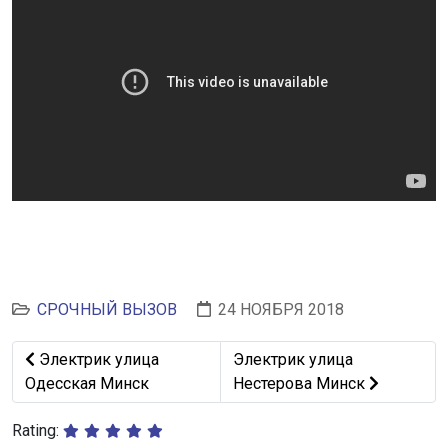
СРОЧНЫЙ ВЫЗОВ
24 НОЯБРЯ 2018
Предыдущий: Электрик улица Одесская Минск
Следующий: Электрик улиц
Электрик улица
Электрик улица
Одесская Минск
Нестерова Минск
Rating: