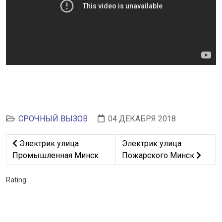
СРОЧНЫЙ ВЫЗОВ
04 ДЕКАБРЯ 2018
Предыдущий: Электрик улица Промышленная Минск
Следующий: Электрик ули
Электрик улица
Электрик улица
Промышленная Минск
Пожарского Минск
Rating: