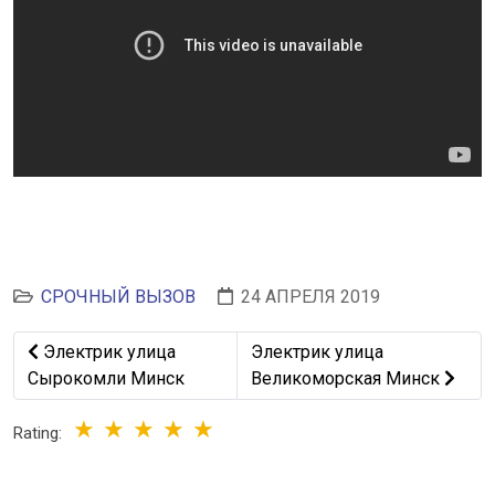
СРОЧНЫЙ ВЫЗОВ
24 АПРЕЛЯ 2019
Предыдущий: Электрик улица Сырокомли Минск
Следующий: Электрик улица
Электрик улица
Электрик улица
Сырокомли Минск
Великоморская Минск
Rating: