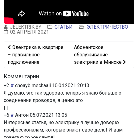
JELEKTRIK.BY
СТАТЬИ
ЭЛЕКТРИЧЕСТВО
02 АПРЕЛЯ 2021
Предыдущий: Электрика в квартире – правильное под
Следующий: Абонентское о
Электрика в квартире
Абонентское
– правильное
обслуживание
подключение
электрики в Минске
Комментарии
+2
#
choayb mechaali
10.04.2021 20:13
Я думаю, это так здорово, теперь я знаю больше о
соединении проводов, я ценю это
|
|
+6
#
Антон
05.07.2021 13:05
Интересная статья, но электрику я лучше доверю
профессионалам, которые знают своё дело! И вам
советую то же самое!