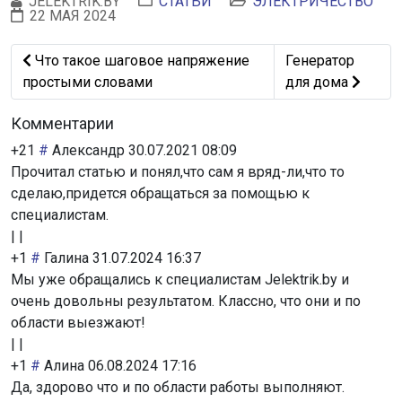
JELEKTRIK.BY
СТАТЬИ
ЭЛЕКТРИЧЕСТВО
22 МАЯ 2024
Предыдущий: Что такое шаговое напряжение простым
Следующий: Гене
Что такое шаговое напряжение
Генератор
простыми словами
для дома
Комментарии
+21
#
Александр
30.07.2021 08:09
Прочитал статью и понял,что сам я вряд-ли,что то
сделаю,придется обращаться за помощью к
специалистам.
|
|
+1
#
Галина
31.07.2024 16:37
Мы уже обращались к специалистам Jelektrik.by и
очень довольны результатом. Классно, что они и по
области выезжают!
|
|
+1
#
Алина
06.08.2024 17:16
Да, здорово что и по области работы выполняют.