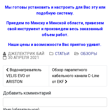
Мы готовы установить и настроить для Вас эту или
подобную систему.
Приедем по Минску и Минской области, привезем
свой инструмент и произведем весь заказанный
объем работ.
Наши цены и возможности Вас приятно удивят.
ДЖЕЛЕКТРИК БАЙ
СТАТЬИ
ОБЗОРЫ
30 АПРЕЛЯ 2021
Предыдущий: Водонагреватель VELIS EVO от ARISTON
Следующий: Обзор парапетного 
Водонагреватель
Обзор парапетного
VELIS EVO от
кабельного канала C-Line
ARISTON
от EKF
Добавить комментарий
Имя (обязательное)