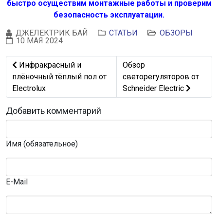
быстро осуществим монтажные работы и проверим
безопасность эксплуатации.
ДЖЕЛЕКТРИК БАЙ
СТАТЬИ
ОБЗОРЫ
10 МАЯ 2024
Предыдущий: Инфракрасный и плёночный тёплый пол от
Следующий: Обзор светоре
Инфракрасный и
Обзор
плёночный тёплый пол от
светорегуляторов от
Electrolux
Schneider Electric
Добавить комментарий
Имя (обязательное)
E-Mail