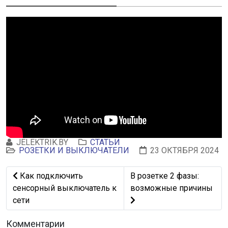
JELEKTRIK.BY
СТАТЬИ
РОЗЕТКИ И ВЫКЛЮЧАТЕЛИ
23 ОКТЯБРЯ 2024
Предыдущий: Как подключить сенсорный выключатель
Следующий: В розетке 2
Как подключить
В розетке 2 фазы:
сенсорный выключатель к
возможные причины
сети
Комментарии