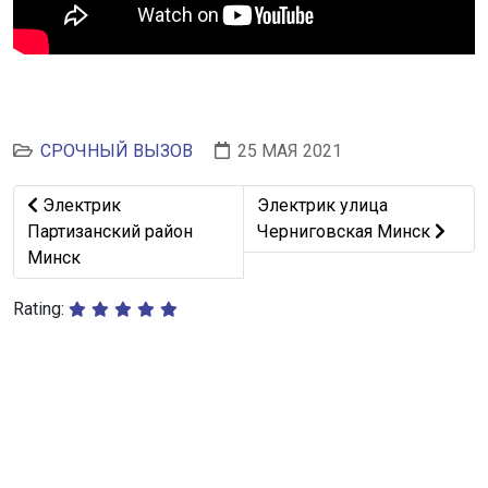
СРОЧНЫЙ ВЫЗОВ
25 МАЯ 2021
Предыдущий: Электрик Партизанский район Минск
Следующий: Электрик улиц
Электрик
Электрик улица
Партизанский район
Черниговская Минск
Минск
Rating: