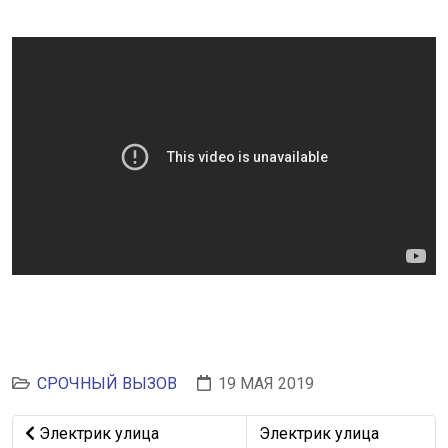
СРОЧНЫЙ ВЫЗОВ
19 МАЯ 2019
Предыдущий: Электрик улица Комсомольская Минск
Следующий: Электрик у
Электрик улица
Электрик улица