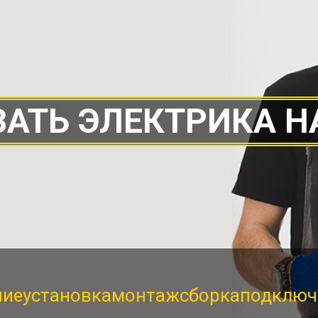
АТЬ ЭЛЕКТРИКА Н
ние
установка
монтаж
сборка
подключ