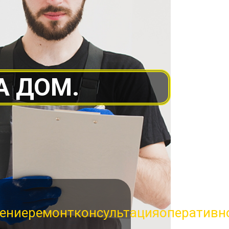
А ДОМ.
ение
ремонт
консультация
оперативн