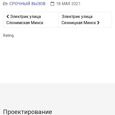
СРОЧНЫЙ ВЫЗОВ
18 МАЯ 2021
Предыдущий: Электрик улица Слонимская Минск
Следующий: Электрик улиц
Электрик улица
Электрик улица
Слонимская Минск
Сенницкая Минск
Rating:
Проектирование