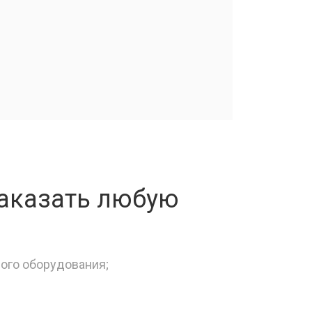
заказать любую
вого оборудования;