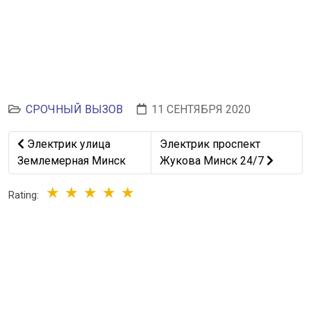
СРОЧНЫЙ ВЫЗОВ
11 СЕНТЯБРЯ 2020
Предыдущий: Электрик улица Землемерная Минск
Следующий: Электрик просп
Электрик улица
Электрик проспект
Землемерная Минск
Жукова Минск 24/7
Rating: