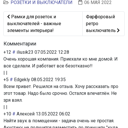
РОЗЕТКИ И ВЫКЛЮЧАТЕЛИ
06 МАЯ 2022
Предыдущий: Рамки для розеток и выключателей - ва
Следующий: Фарфо
Рамки для розеток и
Фарфоровый
выключателей - важные
ретро
элементы интерьера!
выключатель
Комментарии
+12
#
iliusik23
07.05.2022 12:28
Очень хорошая компания. Приехали ко мне домой. И
все сделали. И работает все безотказно!!
|
|
+5
#
Edgekly
08.05.2022 19:35
Всем привет. Решился на отзыв. Хочу рассказать про
этот товар. Надо было срочно. Остался впечатлён. Не
зря взял.
|
|
+10
#
Алексей
13.05.2022 06:02
Найти звук в помещении - задача очень не простая.
Акустику не получится разместить по принципу "куда