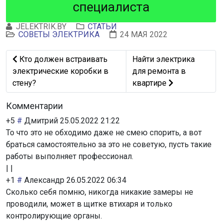
специалиста
JELEKTRIK.BY
СТАТЬИ
СОВЕТЫ ЭЛЕКТРИКА
24 МАЯ 2022
Предыдущий: Кто должен встраивать электрические ко
Следующий: Найти элек
Кто должен встраивать
Найти электрика
электрические коробки в
для ремонта в
стену?
квартире
Комментарии
+5
#
Дмитрий
25.05.2022 21:22
То что это не обходимо даже не смею спорить, а вот
браться самостоятельно за это не советую, пусть такие
работы выполняет профессионал.
|
|
+1
#
Александр
26.05.2022 06:34
Сколько себя помню, никогда никакие замеры не
проводили, может в щитке втихаря и только
контролирующие органы.