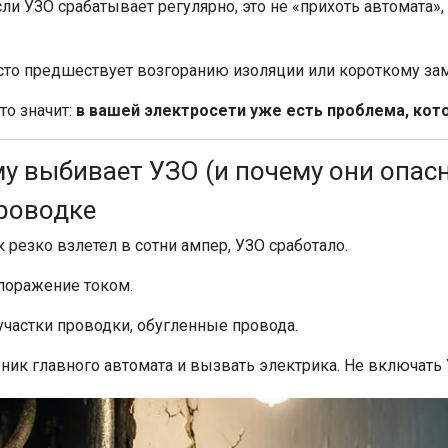
ли УЗО срабатывает регулярно, это не «прихоть автомата»,
асто предшествует возгоранию изоляции или короткому з
то значит:
в вашей электросети уже есть проблема, кот
му выбивает УЗО (и почему они опас
проводке
к резко взлетел в сотни ампер, УЗО сработало.
поражение током.
участки проводки, обугленные провода.
ик главного автомата и вызвать электрика. Не включать 