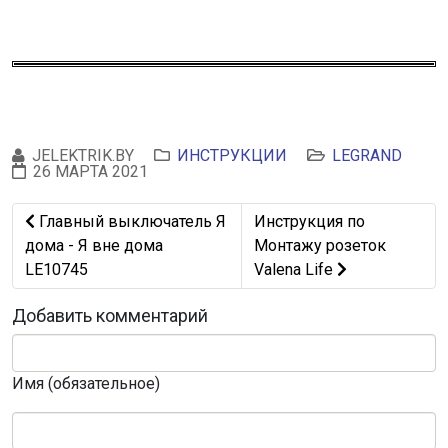
JELEKTRIK.BY
ИНСТРУКЦИИ
LEGRAND
26 МАРТА 2021
Предыдущий: Главный выключатель Я дома - Я вне до
Следующий: Инструкция п
Главный выключатель Я
Инструкция по
дома - Я вне дома
Монтажу розеток
LE10745
Valena Life
Добавить комментарий
Имя (обязательное)