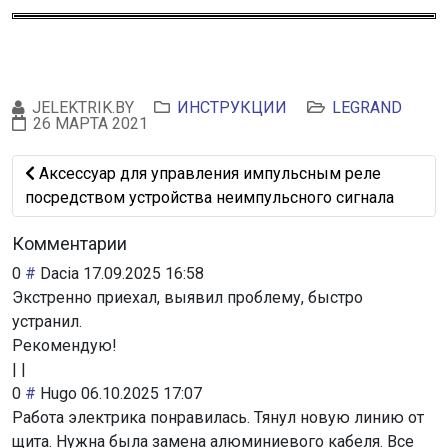
JELEKTRIK.BY
ИНСТРУКЦИИ
LEGRAND
26 МАРТА 2021
Предыдущий: Аксессуар для управления импульсным р
Аксессуар для управления импульсным реле
посредством устройства неимпульсного сигнала
Комментарии
0
#
Dacia
17.09.2025 16:58
Экстренно приехал, выявил проблему, быстро
устранил.
Рекомендую!
|
|
0
#
Hugo
06.10.2025 17:07
Работа электрика понравилась. Тянул новую линию от
щита. Нужна была замена алюминиевого кабеля. Все