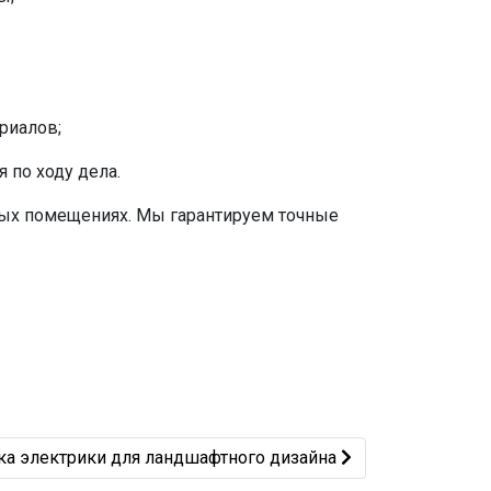
риалов;
 по ходу дела.
лых помещениях. Мы гарантируем точные
щий: Разводка электрики для ландшафтного дизайна
ка электрики для ландшафтного дизайна