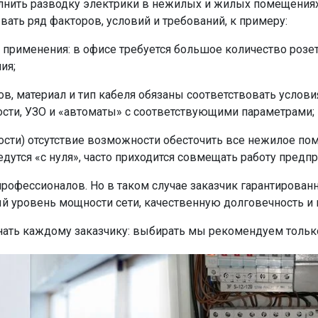
лнить разводку электрики в нежилых и жилых помещениях,
ать ряд факторов, условий и требований, к примеру:
 применения: в офисе требуется большое количество розе
ия;
в, материал и тип кабеля обязаны соответствовать услов
сти, УЗО и «автоматы» с соответствующими параметрами;
ости) отсутствие возможности обесточить все нежилое п
едутся «с нуля», часто приходится совмещать работу пред
профессионалов. Но в таком случае заказчик гарантирован
 уровень мощности сети, качественную долговечность и 
нать каждому заказчику: выбирать мы рекомендуем только т