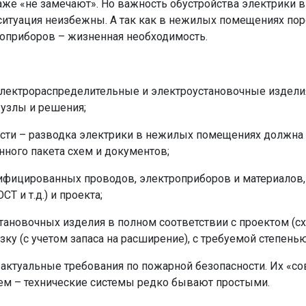
аже «не замечают». Но важность обустройства электрики в
ситуация неизбежны. А так как в нежилых помещениях по
роприборов – жизненная необходимость.
ектрораспределительные и электроустановочные изделия
 узлы и решения;
ости – разводка электрики в нежилых помещениях должна
нного пакета схем и документов;
тифицированных проводов, электроприборов и материалов
Т и т.д.) и проекта;
тановочных изделия в полном соответствии с проектом (
зку (с учетом запаса на расширение), с требуемой степенью
актуальные требования по пожарной безопасности. Их «с
ем – технические системы редко бывают простыми.