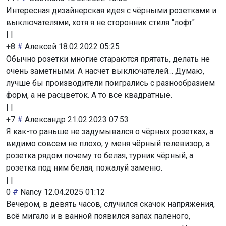
Интересная дизайнерская идея с чёрными розетками и
выключателями, хотя я не сторонник стиля "лофт"
|
|
+8
#
Алексей
18.02.2022 05:25
Обычно розетки многие стараются прятать, делать не
очень заметными. А насчет выключателей... Думаю,
лучше бы производители поигрались с разнообразием
форм, а не расцветок. А то все квадратные.
|
|
+7
#
Александр
21.02.2023 07:53
Я как-то раньше не задумывался о чёрных розетках, а
видимо совсем не плохо, у меня чёрный телевизор, а
розетка рядом почему то белая, турник чёрный, а
розетка под ним белая, пожалуй заменю.
|
|
0
#
Nancy
12.04.2025 01:12
Вечером, в девять часов, случился скачок напряжения,
всё мигало и в ванной появился запах паленого,