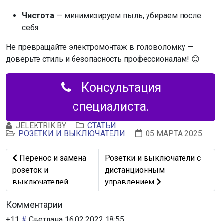
Чистота
— минимизируем пыль, убираем после
себя.
Не превращайте электромонтаж в головоломку —
доверьте стиль и безопасность профессионалам! 😊
Консультация
специалиста.
JELEKTRIK.BY
СТАТЬИ
РОЗЕТКИ И ВЫКЛЮЧАТЕЛИ
05 МАРТА 2025
Предыдущий: Перенос и замена розеток и выключател
Следующий: Розетки и выключ
Перенос и замена
Розетки и выключатели с
розеток и
дистанционным
выключателей
управлением
Комментарии
+11
#
Светлана
16.02.2022 18:55