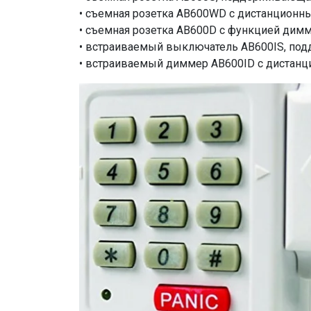
• съемная розетка AB600WD с дистанционн
• съемная розетка AB600D с функцией димм
• встраиваемый выключатель AB600IS, по
• встраиваемый диммер AB600ID с дистан