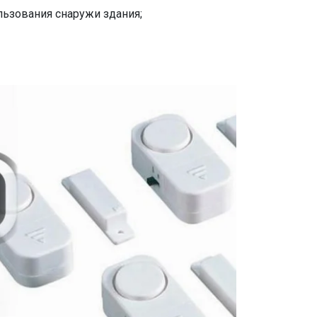
ьзования снаружи здания;