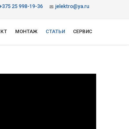
+375 25 998-19-36
jelektro@ya.ru
ЕКТ
МОНТАЖ
СТАТЬИ
СЕРВИС