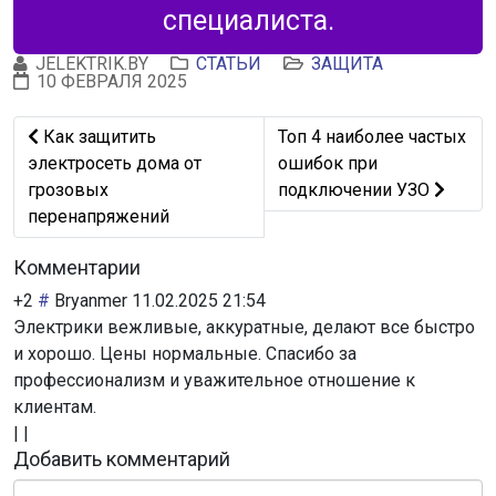
специалиста.
JELEKTRIK.BY
СТАТЬИ
ЗАЩИТА
10 ФЕВРАЛЯ 2025
Предыдущий: Как защитить электросеть дома от гроз
Следующий: Топ 4 наибол
Как защитить
Топ 4 наиболее частых
электросеть дома от
ошибок при
грозовых
подключении УЗО
перенапряжений
Комментарии
+2
#
Bryanmer
11.02.2025 21:54
Электрики вежливые, аккуратные, делают все быстро
и хорошо. Цены нормальные. Спасибо за
профессионализм и уважительное отношение к
клиентам.
|
|
Добавить комментарий